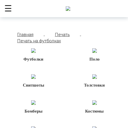
☰
Главная
Печать
-
-
Печать на футболках
Футболки
Поло
Свитшоты
Толстовки
Бомберы
Костюмы