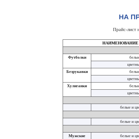
НА П
Прайс-лист 
НАИМЕНОВАНИЕ
Футболки
белы
цветн
Безрукавки
белы
цветн
Хулиганки
белы
цветн
белые и ц
белые и ц
Мужские
белые и ц