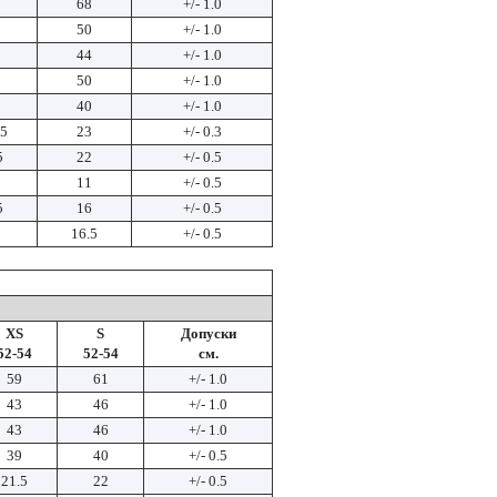
68
+/- 1.0
50
+/- 1.0
44
+/- 1.0
50
+/- 1.0
40
+/- 1.0
25
23
+/- 0.3
5
22
+/- 0.5
11
+/- 0.5
5
16
+/- 0.5
16.5
+/- 0.5
XS
S
Допуски
52-54
52-54
см.
59
61
+/- 1.0
43
46
+/- 1.0
43
46
+/- 1.0
39
40
+/- 0.5
21.5
22
+/- 0.5