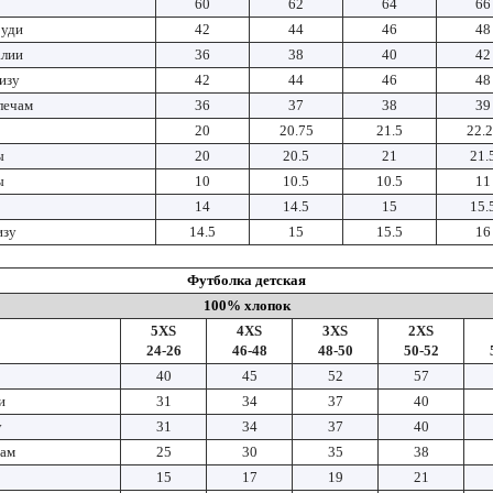
60
62
64
66
руди
42
44
46
48
алии
36
38
40
42
изу
42
44
46
48
лечам
36
37
38
39
20
20.75
21.5
22.
ы
20
20.5
21
21.
ы
10
10.5
10.5
11
14
14.5
15
15.
изу
14.5
15
15.5
16
Футболка детская
100% хлопок
5XS
4XS
3XS
2XS
24-26
46-48
48-50
50-52
40
45
52
57
и
31
34
37
40
у
31
34
37
40
чам
25
30
35
38
15
17
19
21