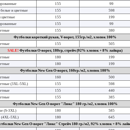
рованные
155
99
 белые и цветные
155
598
и цветные
155
199
рованные
155
99
ветные
155
380
Футболки короткий рукав, V-ворот, 155гр./м2, хлопок 100%
ветные
155
505
SALE!
Футболки О-ворот, 180гр, стрейч (92% хлопок + 8% лайкра)
ветные
180
199
ветные
180
199
Футболки New Gen О-ворот, 160гр./м2, хлопок 100%
ветные
160
500
ветные (3XL-5XL)
155
598
ветные
155
440
ветные
155
385
Футболки New Gen О-ворот "Люкс" 180 гр./м2, хлопок 100%
ые (S-3XL)
180
585
е (4XL-5XL)
180
645
тболки New Gen О-ворот "Люкс" Стрейч 180 гр./м2, 92% хлопок + 8% лай