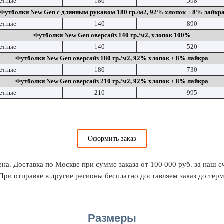
ветные
180
598
Футболки New Gen с длинным рукавом 180 гр./м2, 92% хлопок + 8% лайкр
ветные
140
890
Футболки New Gen оверсайз 140 гр./м2, хлопок 100%
ветные
140
520
Футболки New Gen оверсайз 180 гр./м2, 92% хлопок + 8% лайкра
ветные
180
730
Футболки New Gen оверсайз 210 гр./м2, 92% хлопок + 8% лайкра
ветные
210
995
Оформить заказ
ена. Доставка по Москве при сумме заказа от 100 000 руб. за наш 
 При отправке в другие регионы бесплатно доставляем заказ до тер
Размеры