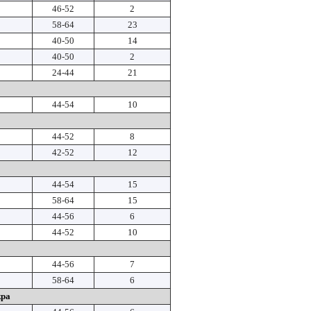
46-52
2
58-64
23
40-50
14
40-50
2
24-44
21
44-54
10
44-52
8
42-52
12
44-54
15
58-64
15
44-56
6
44-52
10
44-56
7
58-64
6
кра