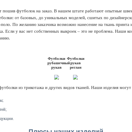
 пошив футболок на заказ. В нашем штате работают опытные шве
тболки: от базовых, до уникальных моделей, сшитых по дизайнерск
-поло. По желанию заказчика возможно нанесение на ткань принта
а. Если у вас нет собственных выкроек – это не проблема. Наши к
анию.
Футболки
Футболки
рубашечный
рукав
рукав
реглан
утболки из трикотажа и других видов тканей. Наши изделия могут и
ы;
тей;
дукции.
Плюсы наших изделий