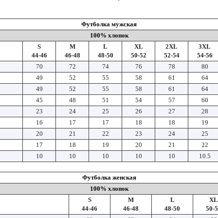
Футболка мужская
100% хлопок
S
M
L
XL
2XL
3XL
44-46
46-48
48-50
50-52
52-54
54-56
70
72
74
76
78
80
49
52
55
58
61
64
49
52
55
58
61
64
45
48
51
54
57
60
23
24
25
26
27
28
16
17
17
18
18
19
20
21
22
23
24
25
17
18
19
20
21
22
10
10
10
10
10
10.5
Футболка женская
100% хлопок
S
M
L
XL
44-46
46-48
48-50
50-