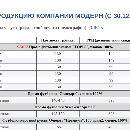
РОДУКЦИЮ КОМПАНИИ МОДЕРН (C 30.12.2
на услуги трафаретной печати (шелкографии) -
ЗДЕСЬ
Плотность гр./м.кв.
РРЦ (до начисления скид
SALE!
Промо футболки эконом "TOPIC", хлопок 100%
е
130
149
ые
130
149
е
130
99
ые
130
99
е
130
99
ые
130
99
Промо футболки "Стандарт", хлопок 100%
ветные
140-145
398
Промо футболки New Gen "Special"
ветные
145-150
398
Футболки короткий рукав, О-ворот "Премиум", 155 гр./м2, хлопок 100%
ветные
155
498