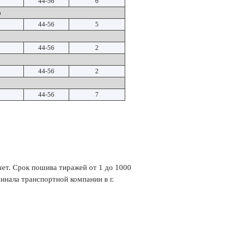
44-56
6
а
44-56
5
44-56
2
44-56
2
44-56
7
счет. Срок пошива тиражей от 1 до 1000
минала транспортной компании в г.