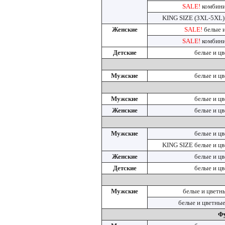
SALE!
комбини
KING SIZE (3XL-5XL)
Женские
SALE!
белые 
SALE!
комбини
Детские
белые и ц
Мужские
белые и ц
Мужские
белые и ц
Женские
белые и ц
Мужские
белые и ц
KING SIZE белые и ц
Женские
белые и ц
Детские
белые и ц
Мужские
белые и цветн
белые и цветны
Фу