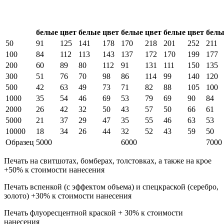
Количество цветов
1 цв.
2 цв.
3 цв.
4 цв.
5
Тираж
(шт.)
белые
цвет
белые
цвет
белые
цвет
белые
цвет
белы
50
91
125
141
178
170
218
201
252
211
100
84
112
113
143
137
172
170
199
177
200
60
89
80
112
91
131
111
150
135
300
51
76
70
98
86
114
99
140
120
500
42
63
49
73
71
82
88
105
100
1000
35
54
46
69
53
79
69
90
84
2000
26
42
32
50
43
57
50
66
61
5000
21
37
29
47
35
55
46
63
53
10000
18
34
26
44
32
52
43
59
50
Образец
5000
6000
7000
Печать на свитшотах, бомберах, толстовках, а также на крое
+50% к стоимости нанесения
Печать вспенкой (с эффектом объема) и спецкраской (серебро,
золото) +30% к стоимости нанесения
Печать флуоресцентной краской + 30% к стоимости
нанесения