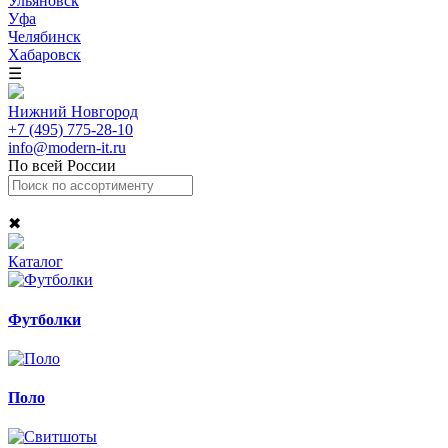
Ульяновск
Уфа
Челябинск
Хабаровск
☰
Нижний Новгород
+7 (495) 775-28-10
info@modern-it.ru
По всей России
✖
Каталог
Футболки
Поло